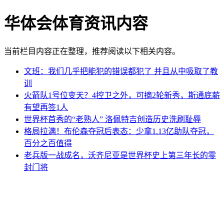
华体会体育资讯内容
当前栏目内容正在整理，推荐阅读以下相关内容。
文班：我们几乎把能犯的错误都犯了 并且从中吸取了教
训
火箭队1号位变天？4控卫之外，可摘2轮新秀，斯通底薪
有望再签1人
世界杯首秀的“老熟人” 洛佩特吉创造历史洗刷耻辱
格局拉满！布伦森夺冠后表态：少拿1.13亿助队夺冠，
百分之百值得
老兵版一战成名，沃齐尼亚是世界杯史上第三年长的零
封门将